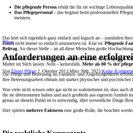
Die pflegende Person
erhält die für sie wichtige Lebensqualitä
Das Pflegepersonal
– das beginnt beim professionellen Pflegep
meistern.
Das hört sich eigentlich ganz einfach und logisch an – zumindest theo
Pflege
Praxis nicht immer so einfach umzusetzen ist. Klar ist:
Pflegende Fam
Beitrag
. An dieser Stelle – an all diese Menschen große Hochachtung
Anforderungen an eine erfolgre
In Österreich und in Deutschland steigt die Anzahl der pflegenden Ang
Mutter im Stich lassen. Nein – keinesfalls.
Mehr als 80 % der pfleg
Von
Elsner Pflege
2. Oktober 2013
März 30th, 2023
Keine Komment
Die Pflege und Betreuung im Familien- und Angehörigenkreis erforder
Ihre Betreuungsarbeit oftmals mit starker physischer und psychischer 
Was viele nicht wissen oder gar nicht so wahrnehmen ist, dass auch d
die sie übernommen haben und auch großteils aus eigenem Antrieb m
genau an diesem Punkt ist es notwendig, über wesentliche Dinge Bes
Hier spielen
mehrere Faktoren
eine große Rolle, die beachtet werd
Die rechtliche Komponente