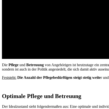
D
ie
Pflege
und
Betreuung
von Angehörigen ist heutzutage ein zentra
sondern ist auch in der Politik angesiedelt, die sich damit aktiv ausei
Feststeht:
Die Anzahl der Pflegebedürftigen steigt stetig weite
r und
Optimale Pflege und Betreuung
Der Idealzustand sieht folgendermaßen aus: Eine optimale und individu