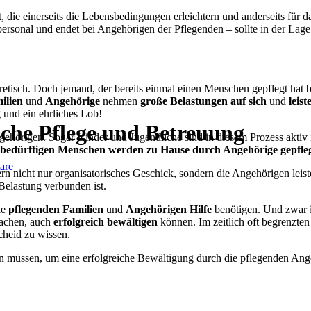
t, die einerseits die Lebensbedingungen erleichtern und anderseits für 
ersonal und endet bei Angehörigen der Pflegenden – sollte in der Lage 
retisch. Doch jemand, der bereits einmal einen Menschen gepflegt hat bz
ilien
und
Angehörige
nehmen
große Belastungen auf sich
und
leist
 und ein ehrliches Lob!
iche Pflege und Betreuung
ehörigen. Sogar Kinder und Jugendliche sind in diesem Prozess aktiv in
ebedürftigen Menschen werden zu Hause durch Angehörige gepfleg
are
n nicht nur organisatorisches Geschick, sondern die Angehörigen leist
Belastung verbunden ist.
ie
pflegenden Familien
und
Angehörigen Hilfe
benötigen. Und zwar i
achen, auch
erfolgreich bewältigen
können. Im zeitlich oft begrenzte
cheid zu wissen.
en müssen, um eine erfolgreiche Bewältigung durch die pflegenden Ang