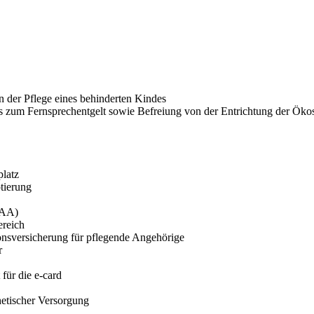
n der Pflege eines behinderten Kindes
 zum Fernsprechentgelt sowie Befreiung von der Entrichtung der Öko
latz
ptierung
PAA)
reich
ionsversicherung für pflegende Angehörige
r
für die e-card
hetischer Versorgung