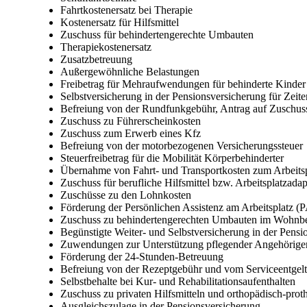
Fahrtkostenersatz bei Therapie
Kostenersatz für Hilfsmittel
Zuschuss für behindertengerechte Umbauten
Therapiekostenersatz
Zusatzbetreuung
Außergewöhnliche Belastungen
Freibetrag für Mehraufwendungen für behinderte Kinder
Selbstversicherung in der Pensionsversicherung für Zeite
Befreiung von der Rundfunkgebühr, Antrag auf Zuschuss
Zuschuss zu Führerscheinkosten
Zuschuss zum Erwerb eines Kfz
Befreiung von der motorbezogenen Versicherungssteuer
Steuerfreibetrag für die Mobilität Körperbehinderter
Übernahme von Fahrt- und Transportkosten zum Arbeitsp
Zuschuss für berufliche Hilfsmittel bzw. Arbeitsplatzada
Zuschüsse zu den Lohnkosten
Förderung der Persönlichen Assistenz am Arbeitsplatz (
Zuschuss zu behindertengerechten Umbauten im Wohnbe
Begünstigte Weiter- und Selbstversicherung in der Pens
Zuwendungen zur Unterstützung pflegender Angehörige
Förderung der 24-Stunden-Betreuung
Befreiung von der Rezeptgebühr und vom Serviceentgelt 
Selbstbehalte bei Kur- und Rehabilitationsaufenthalten
Zuschuss zu privaten Hilfsmitteln und orthopädisch-prot
Ausgleichszulage in der Pensionsversicherung