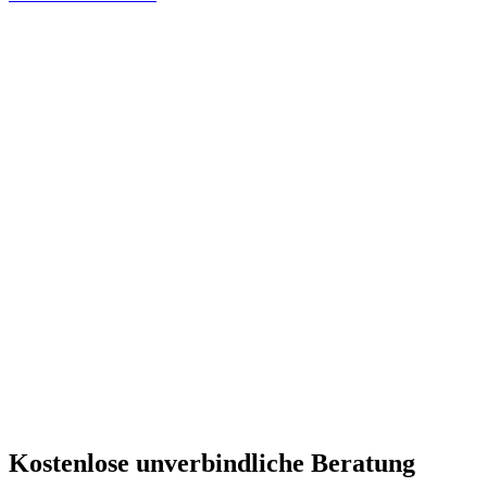
Österreichs Nr. 1 Spezialist
Laut renommierter Bewertungsportale wie Google, Herold,
Trustami, etc. sind wir die bestbewertete Agentur Österreichs.
Die meisten 5-Sterne-Bewertungen
Unsere Größe ist Ihre Sicherheit. Über 9.000 erfolgreich vermittelte
Betreuungskräfte!
Kostenlose unverbindliche Beratung