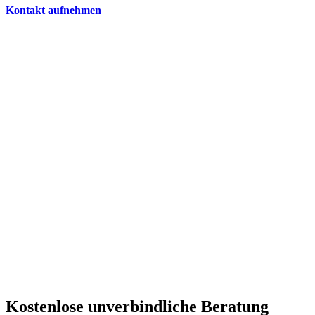
Kontakt aufnehmen
Österreichs Nr. 1 Spezialist
Laut renommierter Bewertungsportale wie Google, Herold,
Trustami, etc. sind wir die bestbewertete Agentur Österreichs.
Die meisten 5-Sterne-Bewertungen
Unsere Größe ist Ihre Sicherheit. Über 9.000 erfolgreich vermittelte
Betreuungskräfte!
Kostenlose unverbindliche Beratung