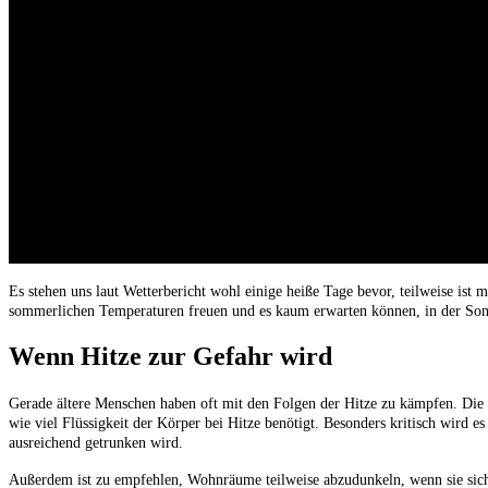
Es stehen uns laut Wetterbericht wohl einige heiße Tage bevor, teilweise ist
sommerlichen Temperaturen freuen und es kaum erwarten können, in der Sonne
Wenn Hitze zur Gefahr wird
Gerade ältere Menschen haben oft mit den Folgen der Hitze zu kämpfen. Die s
wie viel Flüssigkeit der Körper bei Hitze benötigt. Besonders kritisch wird e
ausreichend getrunken wird.
Außerdem ist zu empfehlen, Wohnräume teilweise abzudunkeln, wenn sie sich z