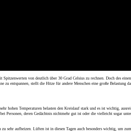
 mit Spitzenwerten von deutlich über 30 Grad Celsius zu rechnen. Doch des eine
 zu entspannen, stellt die Hitze für andere Menschen eine große Belastung da
ehr hohen Temperaturen belasten den Kreislauf stark und es ist wichtig, ausre
s bei Personen, deren Gedächtnis nichtmehr gut ist oder die vielleicht sogar un
u sehr aufheizen. Lüften ist in diesen Tagen auch besonders wichtig, um zumi