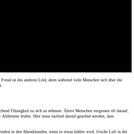
n Freud ist des anderen Leid, denn während viele Menschen sich über die
r.
ichend Flüssigkeit zu sich zu nehmen. Ältere Menschen vergessen oft darauf,
ter Alzheimer leiden. Hier muss laufend darauf geachtet werden, dass
ndest in den Abendstunden, wenn es etwas kühler wird, frische Luft in die