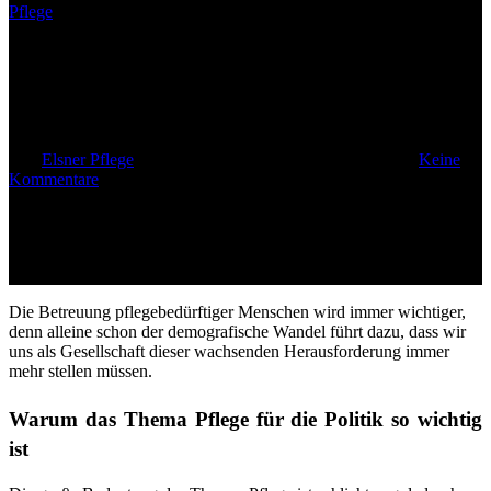
Pflege
Pflege – auch für die Politik ein
wichtiges Thema
Von
Elsner Pflege
29. September 2016
Februar 15th, 2023
Keine
Kommentare
Die Betreuung pflegebedürftiger Menschen wird immer wichtiger,
denn alleine schon der demografische Wandel führt dazu, dass wir
uns als Gesellschaft dieser wachsenden Herausforderung immer
mehr stellen müssen.
Warum das Thema Pflege für die Politik so wichtig
ist