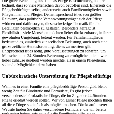
Die große Bedeutung des Themas Pflege ist schlichtweg dadurch
bedingt, dass so viele Menschen davon betroffen sind. Einerseits die
Pflegebedürftigen selbst, andererseits auch Familienmitglieder sowie
Pflegerinnen und Pfleger. Dementsprechend ist es von größter
Relevanz, dass politische Verantwortungsträger sich der Pflege
widmen und dafür sorgen, diese schwierige Thematik für alle
Beteiligten bestmöglich zu gestalten. Besonders gefragt ist
Flexibilität – viele Menschen möchten lieber direkt zuhause, in ihrer
gewohnten Umgebung, betreut werden. Für Familienmitglieder
bedeutet dies, zusätzlich zur seelischen Belastung, auch noch eine
große zeitliche Herausforderung, die es zu meistern gilt.
Entsprechend ist es nötig, gute Voraussetzungen zu schaffen, um
Menschen eine 24-Stunden-Betreuung zu ermöglichen, denn wer
lieber zuhause gepflegt werden möchte, als in einem Pflegeheim,
sollte die Möglichkeit dazu haben.
Unbürokratische Unterstützung für Pflegebedürftige
Wenn es in einer Familie eine pflegebedürftige Person gibt, bleibt
wenig Zeit für Bürokratie und Formulare, Es gibt jedoch
verschiedenste bürokratische Dinge, die im Zuge der 24-Stunden-
Pflege erledigt werden sollten. Wir von Elsner Pflege möchten Ihnen
all diese Dinge so einfach als möglich machen. Direkt auf unserer
Website finden Sie daher verschiedene Formulare, die wir bereits
vorbereitet haben, wie etwa für die Familienbeihilfe, einen