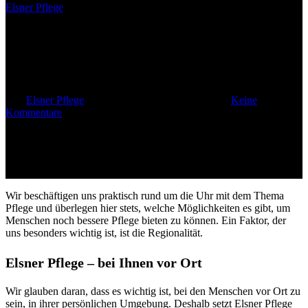
Elsner Pflege
Regionale Verankerung als
Erfolgsgrundlage
Von
Elsner Pflege
20. August 2015
Mai 10th, 2023
Keine
Kommentare
Wir beschäftigen uns praktisch rund um die Uhr mit dem Thema
Pflege und überlegen hier stets, welche Möglichkeiten es gibt, um
Menschen noch bessere Pflege bieten zu können. Ein Faktor, der
uns besonders wichtig ist, ist die Regionalität.
Elsner Pflege – bei Ihnen vor Ort
Wir glauben daran, dass es wichtig ist, bei den Menschen vor Ort zu
sein, in ihrer persönlichen Umgebung. Deshalb setzt Elsner Pflege