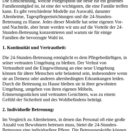
Die Entscheidung, welche Pflegeoption die beste für ein geliebtes
Familienmitglied ist, ist eine der wichtigsten, die eine Familie treffen
kann. Es gibt verschiedene Modelle zur Auswahl, darunter
Altenheime, Tagespflegeeinrichtungen und die 24-Stunden-
Betreuung zu Hause. Jedes dieser Modelle hat seine eigenen Vor-
und Nachteile, aber heute werden wir uns auf die Vorteile der 24-
Stunden-Betreuung konzentrieren und warum sie für einige
Familien die bevorzugte Wahl ist.
1. Kontinuität und Vertrautheit:
Die 24-Stunden-Betreuung ermöglicht es dem Pflegebedürftigen, in
seiner vertrauten Umgebung zu bleiben. Der Verlust von
Vertrautheit und die Eingewöhnung an eine neue Umgebung
können für ältere Menschen sehr belastend sein, insbesondere wenn
sie an Demenz oder anderen altersbedingten Erkrankungen leiden.
Durch die Betreuung zu Hause bleiben sie in ihrer gewohnten
Umgebung, umgeben von ihren eigenen Möbeln,
Erinnerungsstücken und vertrauten Gesichtern, was zu einem
Gefühl der Sicherheit und des Wohlbefindens beiträgt.
2. Individuelle Betreuung:
Im Vergleich zu Altenheimen, in denen das Personal oft eine große
Anzahl von Bewohnern betreuen muss, bietet die 24-Stunden-
Betreuung eine individuellere Pflege. Die Betreuungskräfte können