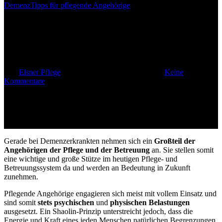
Demenz
Tipps für pflegende Angehörige
Demenz – Hilfestellungen im
Alltag
Von
Elsner Pflege
14. Januar 2014
Mai 10th, 2023
Keine
Kommentare
Gerade bei Demenzerkrankten nehmen sich ein
Großteil der
Angehörigen der Pflege und der Betreuung
an. Sie stellen somit
eine wichtige und große Stütze im heutigen Pflege- und
Betreuungssystem da und werden an Bedeutung in Zukunft
zunehmen.
Pflegende Angehörige engagieren sich meist mit vollem Einsatz und
sind somit
stets psychischen
und
physischen Belastungen
ausgesetzt. Ein Shaolin-Prinzip unterstreicht jedoch, dass die
Energie und Kraft eines jeden Menschen natürlichen Begrenzungen