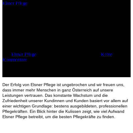
Elsner Pflege
Hervorragende Pflegekräfte als
Erfolgsgrundlage von Elsner
Pflege
Von
Elsner Pflege
17. Februar 2016
Mai 10th, 2023
Keine
Kommentare
Der Erfolg von Elsner Pflege ist ungebrochen und wir freuen uns,
dass immer mehr Menschen in ganz Österreich auf unsere
Leistungen vertrauen.
Das konstante Wachstum und die
Zufriedenheit unserer Kundinnen und Kunden basiert vor allem auf
einer wichtigen Grundlage: bestens ausgebildeten, professionellen
Pflegekräften. Ein Blick hinter die Kulissen zeigt, wie viel Aufwand
Elsner Pflege betreibt, um die besten Pflegekräfte zu finden.