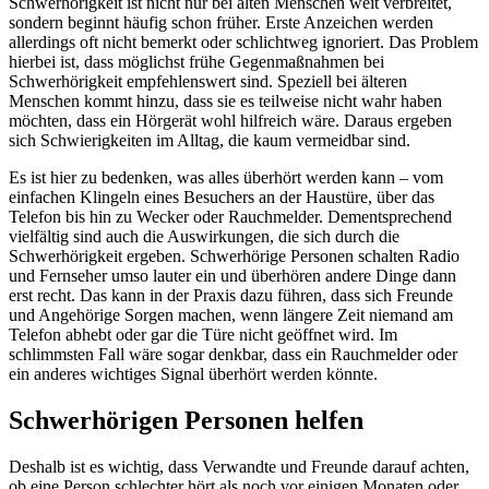
Schwerhörigkeit ist nicht nur bei alten Menschen weit verbreitet,
sondern beginnt häufig schon früher. Erste Anzeichen werden
allerdings oft nicht bemerkt oder schlichtweg ignoriert. Das Problem
hierbei ist, dass möglichst frühe Gegenmaßnahmen bei
Schwerhörigkeit empfehlenswert sind. Speziell bei älteren
Menschen kommt hinzu, dass sie es teilweise nicht wahr haben
möchten, dass ein Hörgerät wohl hilfreich wäre. Daraus ergeben
sich Schwierigkeiten im Alltag, die kaum vermeidbar sind.
Es ist hier zu bedenken, was alles überhört werden kann – vom
einfachen Klingeln eines Besuchers an der Haustüre, über das
Telefon bis hin zu Wecker oder Rauchmelder. Dementsprechend
vielfältig sind auch die Auswirkungen, die sich durch die
Schwerhörigkeit ergeben. Schwerhörige Personen schalten Radio
und Fernseher umso lauter ein und überhören andere Dinge dann
erst recht. Das kann in der Praxis dazu führen, dass sich Freunde
und Angehörige Sorgen machen, wenn längere Zeit niemand am
Telefon abhebt oder gar die Türe nicht geöffnet wird. Im
schlimmsten Fall wäre sogar denkbar, dass ein Rauchmelder oder
ein anderes wichtiges Signal überhört werden könnte.
Schwerhörigen Personen helfen
Deshalb ist es wichtig, dass Verwandte und Freunde darauf achten,
ob eine Person schlechter hört als noch vor einigen Monaten oder