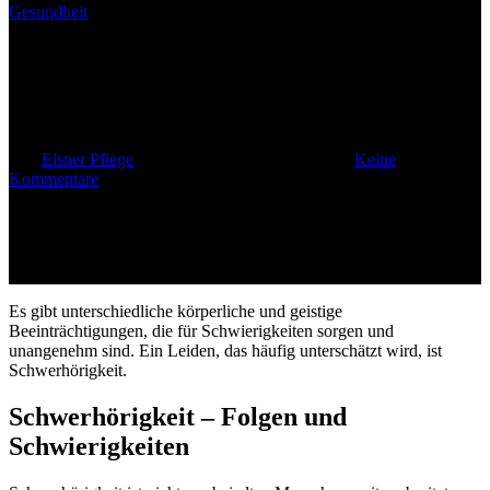
Gesundheit
Schwerhörigkeit als Problem
im Alter
Von
Elsner Pflege
17. März 2016
Mai 10th, 2023
Keine
Kommentare
Es gibt unterschiedliche körperliche und geistige
Beeinträchtigungen, die für Schwierigkeiten sorgen und
unangenehm sind. Ein Leiden, das häufig unterschätzt wird, ist
Schwerhörigkeit.
Schwerhörigkeit – Folgen und
Schwierigkeiten