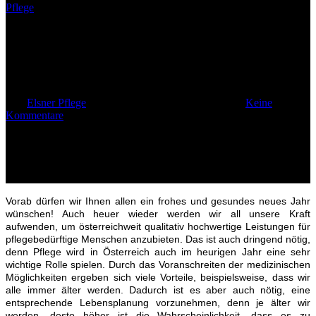
Pflege
Pflege – ein wichtiges Thema
im neuen Jahr
Von
Elsner Pflege
7. Januar 2015
Februar 15th, 2023
Keine
Kommentare
Vorab dürfen wir Ihnen allen ein frohes und gesundes neues Jahr
wünschen! Auch heuer wieder werden wir all unsere Kraft
aufwenden, um österreichweit qualitativ hochwertige Leistungen für
pflegebedürftige Menschen anzubieten. Das ist auch dringend nötig,
denn Pflege wird in Österreich auch im heurigen Jahr eine sehr
wichtige Rolle spielen. Durch das Voranschreiten der medizinischen
Möglichkeiten ergeben sich viele Vorteile, beispielsweise, dass wir
alle immer älter werden. Dadurch ist es aber auch nötig, eine
entsprechende Lebensplanung vorzunehmen, denn je älter wir
werden, desto höher ist die Wahrscheinlichkeit, dass es zu