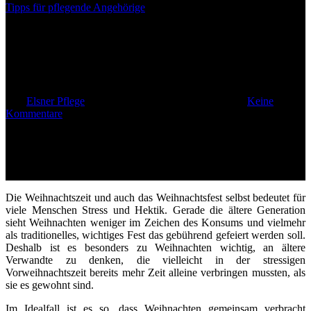
Tipps für pflegende Angehörige
Weihnachten – ein besonderes
Fest für ältere Menschen
Von
Elsner Pflege
23. Dezember 2014
Mai 10th, 2023
Keine
Kommentare
Die Weihnachtszeit und auch das Weihnachtsfest selbst bedeutet für
viele Menschen Stress und Hektik. Gerade die ältere Generation
sieht Weihnachten weniger im Zeichen des Konsums und vielmehr
als traditionelles, wichtiges Fest das gebührend gefeiert werden soll.
Deshalb ist es besonders zu Weihnachten wichtig, an ältere
Verwandte zu denken, die vielleicht in der stressigen
Vorweihnachtszeit bereits mehr Zeit alleine verbringen mussten, als
sie es gewohnt sind.
Im Idealfall ist es so, dass Weihnachten gemeinsam verbracht