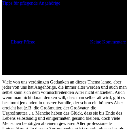
Tipps für pflegende Angehörige
Vorteile professioneller
Pflegekräfte
Von
Elsner Pflege
31. Juli 2014
Mai 10th, 2023
Keine Kommentare
Viele von uns verdrängen Gedanken an dieses Thema lange, aber
jeder von uns hat Angehörige, die immer älter werden und auch man
selbst kann sich dem voranschreitenden Alter nicht entziehen. Auch
wenn man nicht daran denken will, dass man selber alt wird, gibt es
bestimmt jemanden in unserer Familie, der schon ein höheres Alter
erreicht hat (z.B. die Großmutter, der Großvater, die
Urgroßmutter…). Manche haben das Glück, dass sie bis Ende des
Lebens selbständig und einigermaßen gesund bleiben, doch viele
Menschen benötigen ab einem gewissen Alter professionelle
Unterstützung. In diesem Zusammenhang ist sowohl physische, als