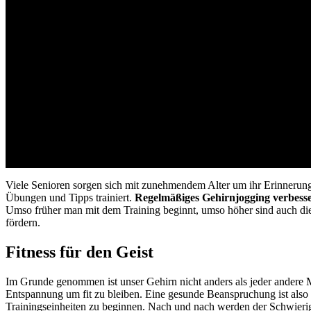
Viele Senioren sorgen sich mit zunehmendem Alter um ihr Erinnerun
Übungen und Tipps trainiert.
Regelmäßiges Gehirnjogging verbesser
Umso früher man mit dem Training beginnt, umso höher sind auch die 
fördern.
Fitness für den Geist
Im Grunde genommen ist unser Gehirn nicht anders als jeder andere
Entspannung um fit zu bleiben. Eine gesunde Beanspruchung ist also 
Trainingseinheiten zu beginnen. Nach und nach werden der Schwierig