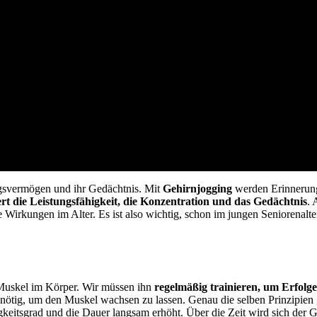
gsvermögen und ihr Gedächtnis. Mit
Gehirnjogging
werden Erinneru
t die Leistungsfähigkeit, die Konzentration und das Gedächtnis
. 
Wirkungen im Alter. Es ist also wichtig, schon im jungen Seniorenalt
 Muskel im Körper. Wir müssen ihn
regelmäßig trainieren, um Erfolge 
nötig, um den Muskel wachsen zu lassen. Genau die selben Prinzipien 
keitsgrad und die Dauer langsam erhöht. Über die Zeit wird sich der 