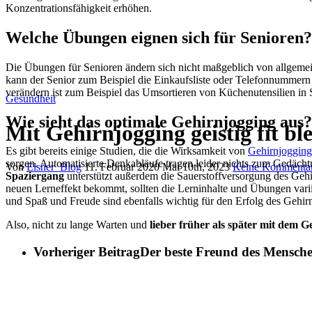
Konzentrationsfähigkeit erhöhen.
Welche Übungen eignen sich für Senioren?
Die Übungen für Senioren ändern sich nicht maßgeblich von allgeme
kann der Senior zum Beispiel die Einkaufsliste oder Telefonnummer
verändern ist zum Beispiel das Umsortieren von Küchenutensilien in
Gesundheit
Wie sieht das optimale Gehirnjogging aus?
Mit Gehirnjogging geistig fit bl
Es gibt bereits einige Studien, die die Wirksamkeit von
Gehirnjogging
sorgen. Automatisierte Denkabläufe tragen leider nichts zum Gedächt
Von
Elsner_Blog
11. Februar 2020
Mai 10th, 2023
Keine Kommenta
Spaziergang
unterstützt außerdem die Sauerstoffversorgung des Gehi
neuen Lerneffekt bekommt, sollten die Lerninhalte und Übungen varii
und Spaß und Freude sind ebenfalls wichtig für den Erfolg des Gehir
Also, nicht zu lange Warten und
lieber früher als später mit dem 
Vorheriger Beitrag
Der beste Freund des Menschen