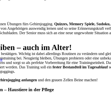
inen Übungen fürs Gehirnjogging.
Quizzes, Memory Spiele, Sudoku,
n von Angehörigen auswendig lernen und so seine Erinnerungskraft ve
 Schubladen. Der Senior muss sich an eine neue ungewohnte Situation 
eiben – auch im Alter!
bestätigen. Wichtig ist dabei allerdings Routinen zu verändern und gle
nistraining bei. Neugierig bleiben, Übungen probieren oder eine unbe
re
rns und sorgt so als perfekte Vorbereitung für eine Trainingseinheit
ert werden. Das Training soll ein
fester Bestandteil im Tagesablauf
se
njoggings.
Gehirnjogging anfangen
und den grauen Zellen Beine machen!
 – Haustiere in der Pflege