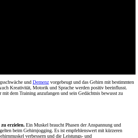
ngsschwäche und
Demenz
vorgebeugt und das Gehirn mit bestimmten
Auch Kreativität, Motorik und Sprache werden positiv beeinflusst.
er mit dem Training anzufangen und sein Gedächtnis bewusst zu
zu erzielen.
Ein Muskel braucht Phasen der Anspannung und
gelten beim Gehirnjogging. Es ist empfehlenswert mit kürzeren
Gehirnmuskel verbessern und die Leistungs- und