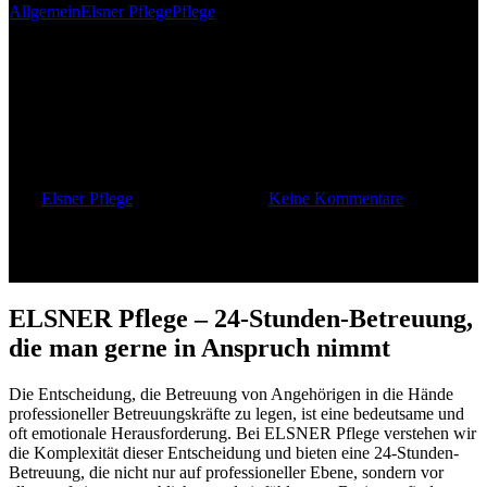
Allgemein
Elsner Pflege
Pflege
ELSNER Pflege – 24-Stunden-
Betreuung, die man gerne in
Anspruch nimmt
Von
Elsner Pflege
5. Dezember 2023
Keine Kommentare
ELSNER Pflege – 24-Stunden-Betreuung,
die man gerne in Anspruch nimmt
Die Entscheidung, die Betreuung von Angehörigen in die Hände
professioneller Betreuungskräfte zu legen, ist eine bedeutsame und
oft emotionale Herausforderung. Bei ELSNER Pflege verstehen wir
die Komplexität dieser Entscheidung und bieten eine 24-Stunden-
Betreuung, die nicht nur auf professioneller Ebene, sondern vor